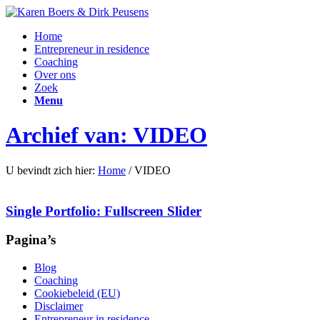
Home
Entrepreneur in residence
Coaching
Over ons
Zoek
Menu
Archief van: VIDEO
U bevindt zich hier:
Home
/
VIDEO
Single Portfolio: Fullscreen Slider
Pagina’s
Blog
Coaching
Cookiebeleid (EU)
Disclaimer
Entrepreneur in residence